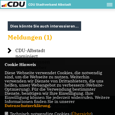
CDU Stadtverband Albstadt
Dies könnte Sie auch interessieren...
Meldungen (1)
CDU-Albstadt
nominiert
Bewerberinnen
Cookie Hinweis
und Bewerber
Diese Webseite verwendet Cookies, die notwendig
für
sind, um die Webseite zu nutzen. Weiterhin
Kommunalwahl
verwenden wir Dienste von Drittanbietern, die uns
helfen, unser Webangebot zu verbessern (Website-
Optmierung). Für die Verwendung bestimmter
Dienste, benötigen wir Ihre Einwilligung. Ihre
Einwilligung können Sie jederzeit widerrufen. Weitere
Informationen finden Sie in unserer
Datenschutzerklärung
.
Internetauftritt der CDU Albstadt
Technisch notwendige Cookies (
Übersicht
)