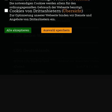
Die notwendigen Cookies werden allein für den
ordnungsgemäßen Gebrauch der Webseite benötigt.
Cookies von Drittanbietern (
Übersicht
)
IMPRESSUM
DATENSCHUTZ
KONTAKT
Zur Optimierung unserer Webseite binden wir Dienste und
Angebote von Drittanbietern ein.
CDU Kreisverband Zollernalb
Alle akzeptieren
Auswahl speichern
CDU Baden-Württemberg
CDU Deutschlands
@2026 CDU Stadtverband
Realisation: Sharkness Media
Albstadt
GmbH & Co. KG
Alle Rechte vorbehalten.