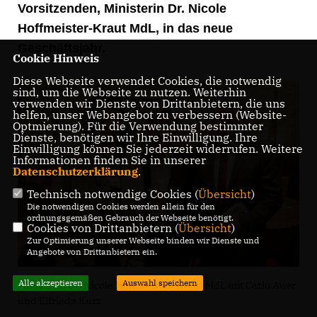
Vorsitzenden, Ministerin Dr. Nicole
Hoffmeister-Kraut MdL, in das neue
Geschäftsjahr.
Cookie Hinweis
Diese Webseite verwendet Cookies, die notwendig
sind, um die Webseite zu nutzen. Weiterhin
verwenden wir Dienste von Drittanbietern, die uns
helfen, unser Webangebot zu verbessern (Website-
Optmierung). Für die Verwendung bestimmter
Dienste, benötigen wir Ihre Einwilligung. Ihre
Einwilligung können Sie jederzeit widerrufen. Weitere
Informationen finden Sie in unserer
Datenschutzerklärung
.
Technisch notwendige Cookies (
Übersicht
)
Die notwendigen Cookies werden allein für den
ordnungsgemäßen Gebrauch der Webseite benötigt.
Cookies von Drittanbietern (
Übersicht
)
Zur Optimierung unserer Webseite binden wir Dienste und
Angebote von Drittanbietern ein.
Alle akzeptieren
Auswahl speichern
Ministerin Dr. Nicole Hoffmeister-Kraut MdL mit Carlo Auer
und Elfriede Kurz