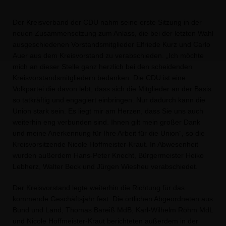
Der Kreisverband der CDU nahm seine erste Sitzung in der
neuen Zusammensetzung zum Anlass, die bei der letzten Wahl
ausgeschiedenen Vorstandsmitglieder Elfriede Kurz und Carlo
Auer aus dem Kreisvorstand zu verabschieden. „Ich möchte
mich an dieser Stelle ganz herzlich bei den scheidenden
Kreisvorstandsmitgliedern bedanken. Die CDU ist eine
Volkpartei die davon lebt, dass sich die Mitglieder an der Basis
so tatkräftig und engagiert einbringen. Nur dadurch kann die
Union stark sein. Es liegt mir am Herzen, dass Sie uns auch
weiterhin eng verbunden sind. Ihnen gilt mein großer Dank
und meine Anerkennung für Ihre Arbeit für die Union“, so die
Kreisvorsitzende Nicole Hoffmeister-Kraut. In Abwesenheit
wurden außerdem Hans-Peter Knecht, Bürgermeister Heiko
Lebherz, Walter Beck und Jürgen Wiesheu verabschiedet.
Der Kreisvorstand legte weiterhin die Richtung für das
kommende Geschäftsjahr fest. Die örtlichen Abgeordneten aus
Bund und Land, Thomas Bareiß MdB, Karl-Wilhelm Röhm MdL
und Nicole Hoffmeister-Kraut berichteten außerdem in der