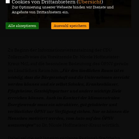
Cookies von Drittanbietern (
Übersicht
)
Zur Optimierung unserer Webseite binden wir Dienste und
Angebote von Drittanbietern ein.
Alle akzeptieren
Auswahl speichern
Zu Beginn der Informationsveranstaltung der CDU
Zollernalb wies die Vorsitzende Dr. Nicole Hoffmeister-
Kraut MdL auf die besondere Bedeutung des ÖPNV gerade
im Ländlichen Raum hin.
Für den ländlichen Raum ist es
wichtig, dass die Bürgerschaft und die Unternehmen erreicht
werden können und sie selbst Schulen, Krankenhäuser,
Pflegeheime, Geschäftspartner und andere wichtige Ziele
erreichen können. Auch im Kontext der klimaneutralen
Energiewende muss ein attraktiver, gut getakteter und
verlässlicher ÖPNV zur Verfügung stehen. Nur so können die
Menschen motiviert werden, vom Auto auf den ÖPNV
umzusteigen“
so Dr. Nicole Hoffmeister-Kraut wörtlich.
Dabei sei die seit langem geplante Regional-Stadtbahn