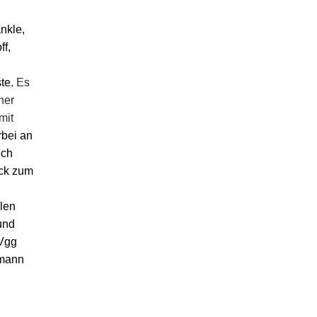
nkle,
f,
ste.
Es
ner
mit
rbei an
och
ick zum
len
und
pVgg
hmann