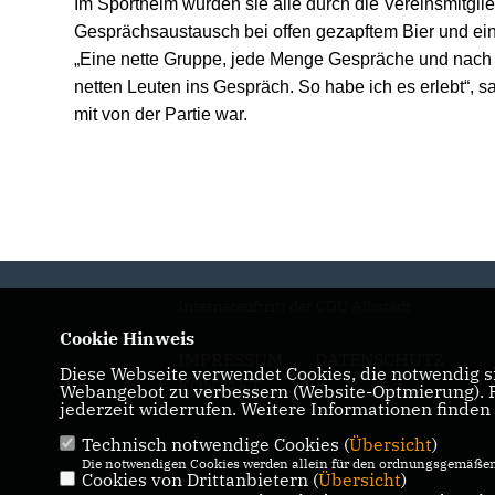
Im Sportheim wurden sie alle durch die Vereinsmitgli
Gesprächsaustausch bei offen gezapftem Bier und ei
Eine nette Gruppe, jede Menge Gespräche und nach 
netten Leuten ins Gespräch. So habe ich es erlebt“, 
mit von der Partie war.
Internetauftritt der CDU Albstadt
Cookie Hinweis
IMPRESSUM
DATENSCHUTZ
Diese Webseite verwendet Cookies, die notwendig si
KONTAKT
Webangebot zu verbessern (Website-Optmierung). Fü
jederzeit widerrufen. Weitere Informationen finden
Technisch notwendige Cookies (
Übersicht
)
Die notwendigen Cookies werden allein für den ordnungsgemäßen 
Cookies von Drittanbietern (
Übersicht
)