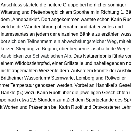
Anschluss startete die heitere Gruppe bei herrlicher sonniger
Witterung und Plettenbergblick am Sportheim in Richtung 1. Bä
dem „Ähnebänkle“. Dort angekommen wartete schon Karin Ruof
welche die Wanderführung übernahm und dabei vieles und
Interessantes an jedem der einzelnen Bänkle zu erzählen wus
bot sich den Teilnehmern ein abwechslungsreicher Weg, mit ei
kurzen Steigung zu Beginn, über bequeme, asphaltierte Wege 
Ausblicken zur Schwäbischen Alb.
Das Naturerlebnis führte vo
einem Wildobstlehrpfad, einer Grillstelle und naheliegenden n
nicht abgemähten Weizenfeldern. Außerdem konnte der Ausbl
Brittheimer Wasserturm/ Sternwarte, Lemberg und Rottweiler
hmer Temperatur genossen werden. Vorbei an Hannikel's Gesel
Bänkle (5.)
wozu Karin Ruoff über die jeweiligen Geschichten 
uppe nach etwa 2,5 Stunden zum Ziel dem Sportgelände des S
mit Worten und Präsenten bei Karin Ruoff und Ortsvorsteher Le