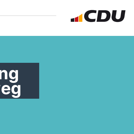
ng
weg