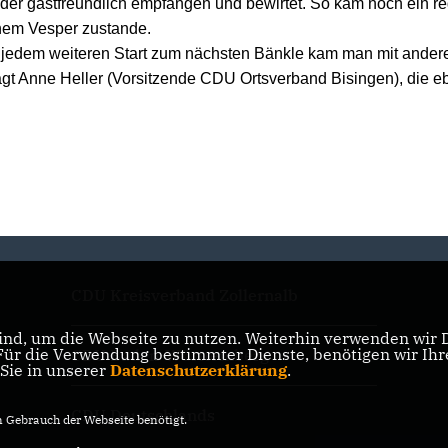
eder gastfreundlich empfangen und bewirtet. So kam noch ein r
nem Vesper zustande.
jedem weiteren Start zum nächsten Bänkle kam man mit ander
sagt Anne Heller (Vorsitzende CDU Ortsverband Bisingen), die eb
CDU Kreisverband Zollernalb
nd, um die Webseite zu nutzen. Weiterhin verwenden wir Di
r die Verwendung bestimmter Dienste, benötigen wir Ihre 
CDU Baden-Württemberg
 Sie in unserer
Datenschutzerklärung
.
CDU Deutschlands
Gebrauch der Webseite benötigt.