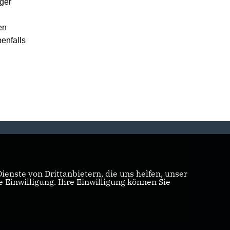
eger
en
enfalls
enste von Drittanbietern, die uns helfen, unser
Einwilligung. Ihre Einwilligung können Sie