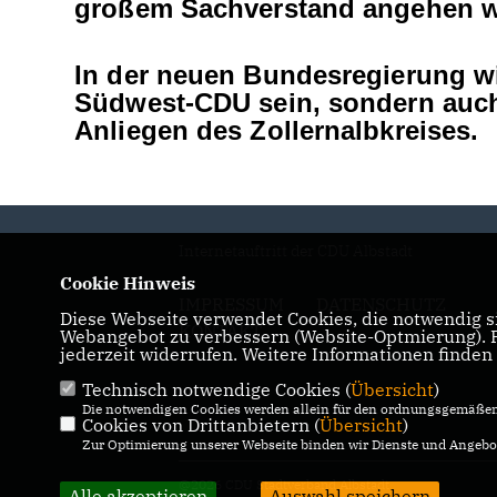
großem Sachverstand angehen w
In der neuen Bundesregierung wir
Südwest-CDU sein, sondern auch 
Anliegen des Zollernalbkreises.
Internetauftritt der CDU Albstadt
Cookie Hinweis
IMPRESSUM
DATENSCHUTZ
Diese Webseite verwendet Cookies, die notwendig si
KONTAKT
Webangebot zu verbessern (Website-Optmierung). Fü
jederzeit widerrufen. Weitere Informationen finden
Technisch notwendige Cookies (
Übersicht
)
Die notwendigen Cookies werden allein für den ordnungsgemäßen 
Cookies von Drittanbietern (
Übersicht
)
Zur Optimierung unserer Webseite binden wir Dienste und Angebot
@2026 CDU Stadtverband Albstadt
Alle akzeptieren
Auswahl speichern