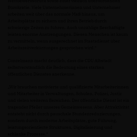
Wettbewerbsdruck sowie einer vielfach überbordenden
Bürokratie. Viele Unternehmerinnen und Unternehmer
arbeiten weit über das normale Maß hinaus, um
Arbeitsplätze zu sichern und ihren Betrieb durch
schwierige Zeiten zu führen. Auch unzählige Beschäftigte
leisten enorme Anstrengungen. Diesen Menschen ist kaum
zu vermitteln, wenn ausgerechnet im Staatsdienst über
Arbeitszeitverkürzungen gesprochen wird.“
Conzelmann macht deutlich, dass die CDU Albstadt
selbstverständlich die Bedeutung eines starken
öffentlichen Dienstes anerkenne.
Wir brauchen motivierte und qualifizierte Mitarbeiterinnen
und Mitarbeiter in Verwaltungen, Schulen, Polizei, Justiz
und vielen weiteren Bereichen. Der öffentliche Dienst ist ein
tragender Pfeiler unseres Gemeinwesens. Aber Attraktivität
entsteht nicht durch pauschale Stundenreduzierungen,
sondern durch moderne Arbeitsplätze, gute Führung,
leistungsorientierte Strukturen, Digitalisierung und
schlanke Prozesse.“