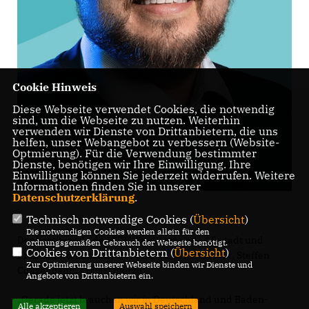
Cookie Hinweis
Diese Webseite verwendet Cookies, die notwendig
sind, um die Webseite zu nutzen. Weiterhin
verwenden wir Dienste von Drittanbietern, die uns
helfen, unser Webangebot zu verbessern (Website-
Optmierung). Für die Verwendung bestimmter
Dienste, benötigen wir Ihre Einwilligung. Ihre
Einwilligung können Sie jederzeit widerrufen. Weitere
Informationen finden Sie in unserer
Datenschutzerklärung
.
Technisch notwendige Cookies (
Übersicht
)
Die notwendigen Cookies werden allein für den
Der Vorsitzende des CDU-Stadtverbands Albstadt und
ordnungsgemäßen Gebrauch der Webseite benötigt.
Cookies von Drittanbietern (
Übersicht
)
Fraktionsvorsitzende der CDU im Gemeinderat, Steffen
Zur Optimierung unserer Webseite binden wir Dienste und
Conzelmann, erklärt hierzu:
Angebote von Drittanbietern ein.
Gerade jetzt brauchen wir in Deutschland und Baden-
Alle akzeptieren
Auswahl speichern